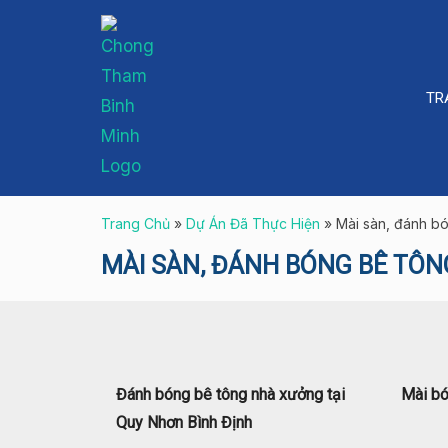
Skip
to
content
TR
Trang Chủ
»
Dự Án Đã Thực Hiện
»
Mài sàn, đánh b
MÀI SÀN, ĐÁNH BÓNG BÊ TÔN
Đánh bóng bê tông nhà xưởng tại
Mài bó
Quy Nhơn Bình Định