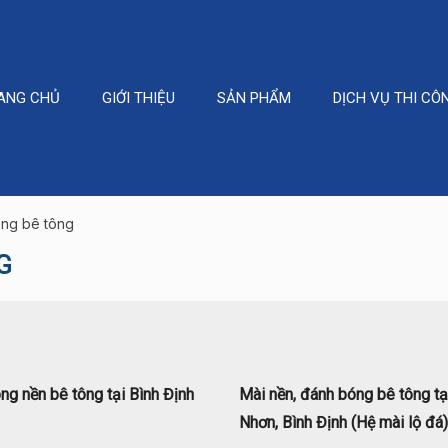
ANG CHỦ
GIỚI THIỆU
SẢN PHẨM
DỊCH VỤ THI CÔ
óng bê tông
G
ng nền bê tông tại Bình Định
Mài nền, đánh bóng bê tông tạ
Nhơn, Bình Định (Hệ mài lộ đá)