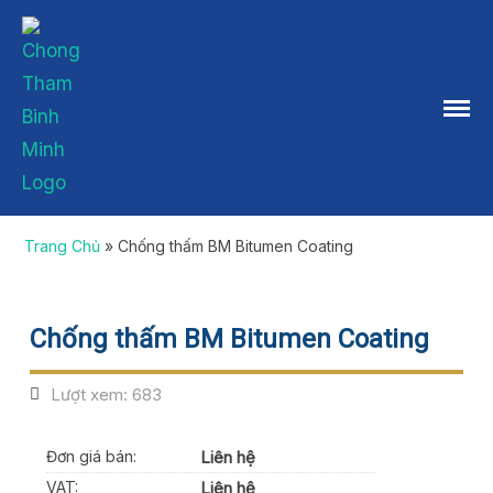
Skip
to
content
Trang Chủ
»
Chống thấm BM Bitumen Coating
Chống thấm BM Bitumen Coating
Lượt xem:
683
Đơn giá bán:
Liên hệ
VAT:
Liên hệ