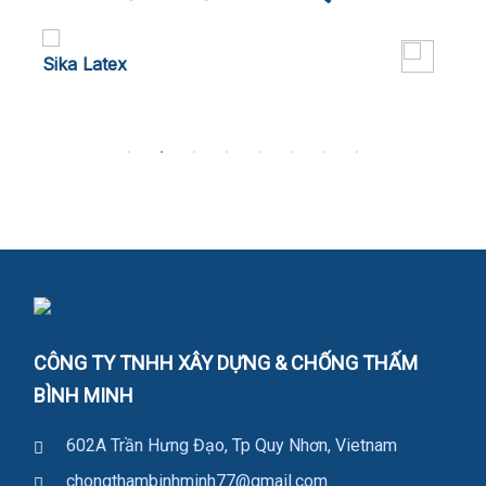
Sika Latex
Chố
CÔNG TY TNHH XÂY DỰNG & CHỐNG THẤM
BÌNH MINH
602A Trần Hưng Đạo, Tp Quy Nhơn, Vietnam
chongthambinhminh77@gmail.com