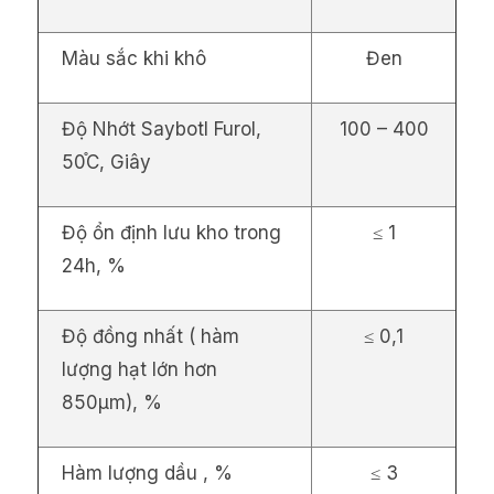
Màu sắc khi khô
Đen
Độ Nhớt Saybotl Furol,
100 – 400
50֯C, Giây
Độ ổn định lưu kho trong
≤ 1
24h, %
Độ đồng nhất ( hàm
≤ 0,1
lượng hạt lớn hơn
850µm), %
Hàm lượng dầu , %
≤ 3