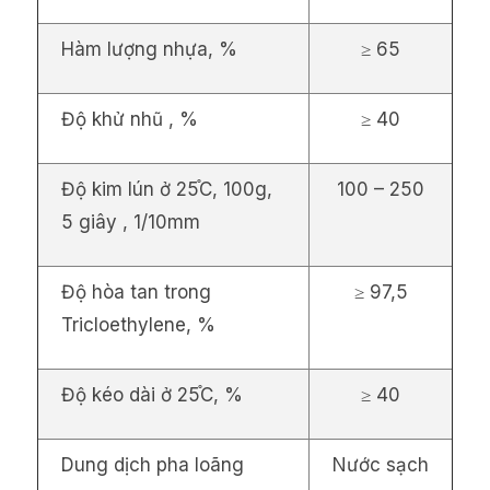
Hàm lượng nhựa, %
≥ 65
Độ khử nhũ , %
≥ 40
Độ kim lún ở 25֯C, 100g,
100 – 250
5 giây , 1/10mm
Độ hòa tan trong
≥ 97,5
Tricloethylene, %
Độ kéo dài ở 25֯C, %
≥ 40
Dung dịch pha loãng
Nước sạch