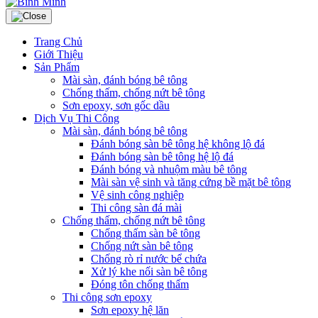
Trang Chủ
Giới Thiệu
Sản Phẩm
Mài sàn, đánh bóng bê tông
Chống thấm, chống nứt bê tông
Sơn epoxy, sơn gốc dầu
Dịch Vụ Thi Công
Mài sàn, đánh bóng bê tông
Đánh bóng sàn bê tông hệ không lộ đá
Đánh bóng sàn bê tông hệ lộ đá
Đánh bóng và nhuộm màu bê tông
Mài sàn vệ sinh và tăng cứng bề mặt bê tông
Vệ sinh công nghiệp
Thi công sàn đá mài
Chống thấm, chống nứt bê tông
Chống thấm sàn bê tông
Chống nứt sàn bê tông
Chống rò rỉ nước bể chứa
Xử lý khe nối sàn bê tông
Đóng tôn chống thấm
Thi công sơn epoxy
Sơn epoxy hệ lăn