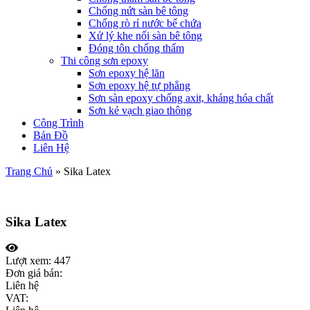
Chống nứt sàn bê tông
Chống rò rỉ nước bể chứa
Xử lý khe nối sàn bê tông
Đóng tôn chống thấm
Thi công sơn epoxy
Sơn epoxy hệ lăn
Sơn epoxy hệ tự phẳng
Sơn sàn epoxy chống axit, kháng hóa chất
Sơn kẻ vạch giao thông
Công Trình
Bản Đồ
Liên Hệ
Trang Chủ
»
Sika Latex
Sika Latex
Lượt xem:
447
Đơn giá bán:
Liên hệ
VAT: