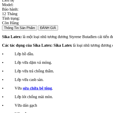
Liên hệ
Model:
Bảo hành:
12 Tháng
Tình trạng:
Còn Hàng
Thông Tin Sản Phẩm
ĐÁNH GIÁ
Sika Latex:
là một loại nhũ tương đương Styrene Butađien cải tiến đ
Các tác dụng của Sika Latex:
Sika Latex
là loại nhũ tương đương 
• Lớp hồ dầu.
• Lớp vữa dặm vá mỏng.
• Lớp vữa trả chống thấm.
• Lớp vữa casb sàn.
• Vữa
sửa chữa bê tông
.
• Lớp lót chống mài mòn.
• Vữa dán gạch