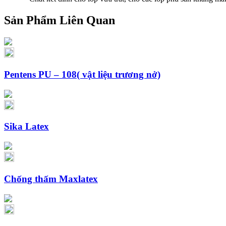
Sản Phẩm Liên Quan
Pentens PU – 108( vật liệu trương nở)
Sika Latex
Chống thấm Maxlatex