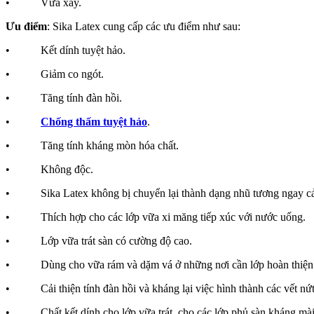
• Vữa xây.
Ưu điểm
: Sika Latex cung cấp các ưu điểm như sau:
• Kết dính tuyệt hảo.
• Giảm co ngót.
• Tăng tính đàn hồi.
•
Chống thấm tuyệt hảo
.
• Tăng tính kháng mòn hóa chất.
• Không độc.
• Sika Latex không bị chuyển lại thành dạng nhũ tương ngay cả t
• Thích hợp cho các lớp vữa xi măng tiếp xúc với nước uống.
• Lớp vữa trát sàn có cường độ cao.
• Dùng cho vữa rám và dặm vá ở những nơi cần lớp hoàn thiệ
• Cải thiện tính đàn hồi và kháng lại việc hình thành các vết nứt
• Chất kết dính cho lớp vữa trát, cho các lớp phủ sàn kháng mài