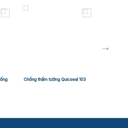
hống
Chống thấm tường Quicseal 103
Pentens PU 
nở)