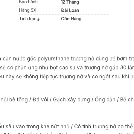
Bảo hành:
12 Tháng
Hãng SX:
Đài Loan
Tình trạng:
Còn Hàng
ăn cản nước gốc polyurethane trương nở dùng để bơm t
 sẽ có phản ứng như bọt cao su và trương nở gấp 30 lầ
liệu này sẽ không tiếp tục trương nở và co ngót sau khi
i nối bê tông / Đá vôi / Gạch xây dựng / Ống dẫn / Bể 
.
u sâu vào trong khe nứt nhỏ / Có tính trương nở co thể