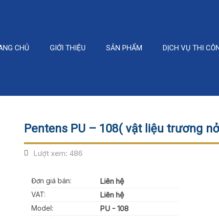
ANG CHỦ
GIỚI THIỆU
SẢN PHẨM
DỊCH VỤ THI CÔ
Pentens PU – 108( vật liệu trương nở
Lượt xem:
486
Đơn giá bán:
Liên hệ
VAT:
Liên hệ
Model:
PU - 108