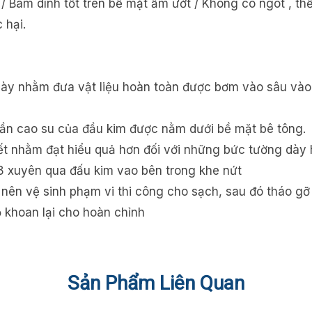
 / Bám dính tốt trên bề mặt ẩm ướt / Không co ngót , th
 hại.
 dày nhằm đưa vật liệu hoàn toàn được bơm vào sâu vào
hần cao su của đầu kim được nằm dưới bề mặt bê tông.
ết nhằm đạt hiểu quả hơn đối với những bức tường dày 
 xuyên qua đấu kim vao bên trong khe nứt
, nên vệ sinh phạm vi thi công cho sạch, sau đó tháo gỡ
khoan lại cho hoàn chỉnh
Sản Phẩm Liên Quan