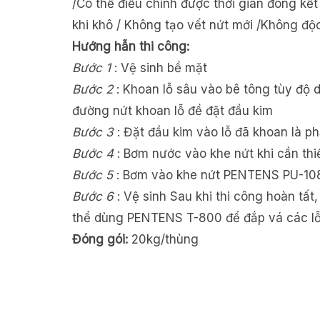
/Có thể điều chỉnh được thời gian đông kết
khi khô / Không tạo vết nứt mới /Không độc
Hướng hẫn thi công:
Bước 1
: Vệ sinh bề mặt
Bước 2
: Khoan lỗ sâu vào bê tông tùy độ
đường nứt khoan lỗ đề đặt đầu kim
Bước 3
: Đặt đầu kim vào lỗ đã khoan là p
Bước 4
: Bơm nước vào khe nứt khi cần thi
Bước 5
: Bơm vào khe nứt PENTENS PU-108
Bước 6
: Vệ sinh Sau khi thi công hoàn tất
thể dùng PENTENS T-800 để đắp vá các lỗ 
Đóng gói:
20kg/thùng