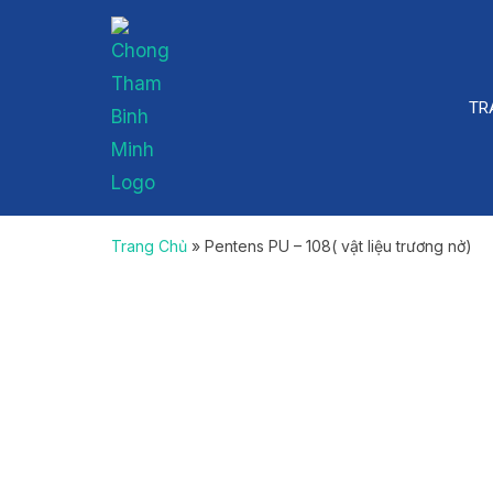
Skip
to
content
TR
Trang Chủ
»
Pentens PU – 108( vật liệu trương nở)