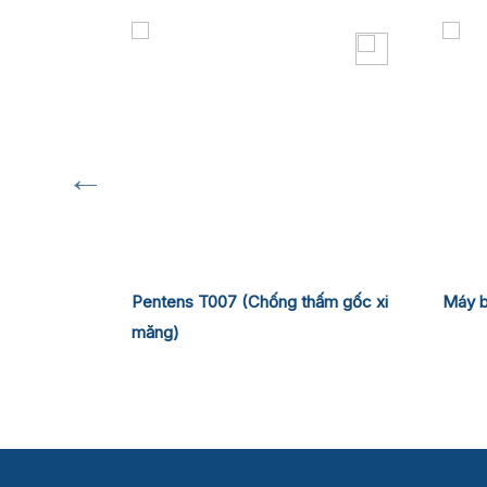
 Coating
Pentens T007 (Chống thấm gốc xi
Máy 
măng)